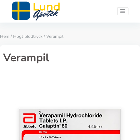
Hem
/
Högt blodtryck
/ Verampil
Verampil