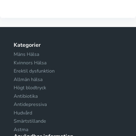
Kategorier
Mäns Hälsa
Kvinnors Hälsa
Erektil dysfunktion
Allmän hälsa
Högt blodtryck
Antibiotika
Antidepressiva
Hudvård
Smärtstillande
Astma