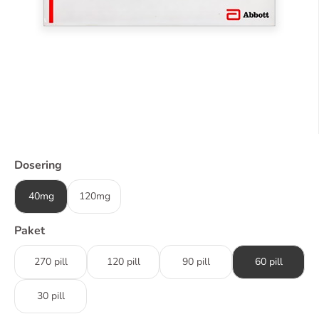
Dosering
40mg
120mg
Paket
270 pill
120 pill
90 pill
60 pill
30 pill