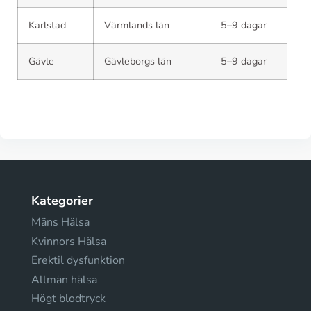
Karlstad
Värmlands län
5–9 dagar
Gävle
Gävleborgs län
5–9 dagar
Kategorier
Mäns Hälsa
Kvinnors Hälsa
Erektil dysfunktion
Allmän hälsa
Högt blodtryck