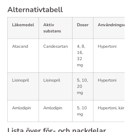
Alternativtabell
Läkemedel
Aktiv
Doser
Användningsomr
substans
Atacand
Candesartan
4, 8,
Hypertoni
16,
32
mg
Lisinopril
Lisinopril
5, 10,
Hypertoni
20
mg
Amlodipin
Amlodipin
5, 10
Hypertoni, kärlkr
mg
Lista över för- och nackdelar