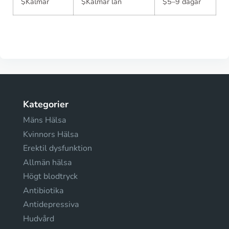
$Kalmar
$Kalmar län
$5–9 dagar
Kategorier
Mäns Hälsa
Kvinnors Hälsa
Erektil dysfunktion
Allmän hälsa
Högt blodtryck
Antibiotika
Antidepressiva
Hudvård