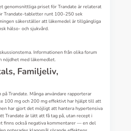
t genomsnittliga priset för Trandate är relaterat
för Trandate-tabletter runt 100-250 sek
ingen säkerställer att läkemedel är tillgängliga
ensk hälso- och sjukvård.
iskussionstema. Informationen från olika forum
och nöjdhet med läkemedlet.
ls, Familjeliv,
yn på Trandate. Många användare rapporterar
e 100 mg och 200 mg effektivt har hjälpt till att
en har gjort det möjligt att hantera hypertensiva
 Trandate är lätt att få tag på, utan recept i
det finns också negativa kommentarer — en del
iden noterades klagomål rörande effektens