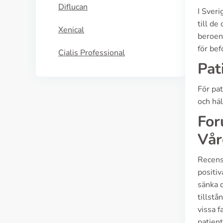
Diflucan
I Sveri
till d
Xenical
beroend
för bef
Cialis Professional
Pat
För pa
och hä
For
Vår
Recens
positiv
sänka d
tillstå
vissa 
patien