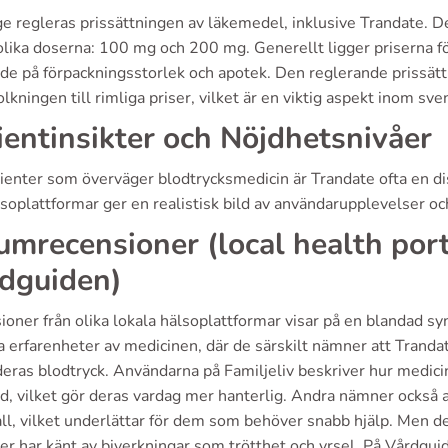
ge regleras prissättningen av läkemedel, inklusive Trandate. De
e olika doserna: 100 mg och 200 mg. Generellt ligger priserna 
e på förpackningsstorlek och apotek. Den reglerande prissättn
olkningen till rimliga priser, vilket är en viktig aspekt inom sv
ientinsikter och Nöjdhetsnivåer
tienter som överväger blodtrycksmedicin är Trandate ofta en d
lsoplattformar ger en realistisk bild av användarupplevelser 
umrecensioner (local health porta
dguiden)
ioner från olika lokala hälsoplattformar visar på en blandad s
a erfarenheter av medicinen, där de särskilt nämner att Trandat
eras blodtryck. Användarna på Familjeliv beskriver hur medicin
nd, vilket gör deras vardag mer hanterlig. Andra nämner också att
fall, vilket underlättar för dem som behöver snabb hjälp. Men 
ter har känt av biverkningar som trötthet och yrsel. På Vårdgu