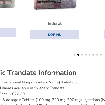
Inderal
Calan Sr
KÖP NU
KÖP NU
ic Trandate Information
(International Nonproprietary Name): Labetalol
d names available in Sweden: Trandate
 Code: C07AG01
s & dosages: Tablets (100 mg, 200 mg, 300 mg), Injections (IV