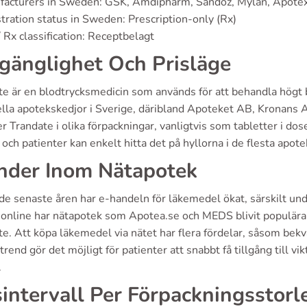
facturers in Sweden: GSK, Amdipharm, Sandoz, Mylan, Apote
tration status in Sweden: Prescription-only (Rx)
 Rx classification: Receptbelagt
lgänglighet Och Prisläge
e är en blodtrycksmedicin som används för att behandla högt bl
ella apotekskedjor i Sverige, däribland Apoteket AB, Kronan
r Trandate i olika förpackningar, vanligtvis som tabletter i d
 och patienter kan enkelt hitta det på hyllorna i de flesta apote
nder Inom Nätapotek
de senaste åren har e-handeln för läkemedel ökat, särskilt un
online har nätapotek som Apotea.se och MEDS blivit populära a
e. Att köpa läkemedel via nätet har flera fördelar, såsom bekv
rend gör det möjligt för patienter att snabbt få tillgång till v
.
sintervall Per Förpackningsstorl