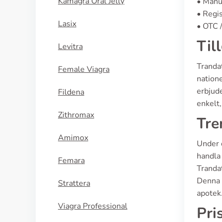
Kamagra Oral Jelly
• Manu
• Regis
Lasix
• OTC /
Til
Levitra
Trandat
Female Viagra
nation
erbjude
Fildena
enkelt,
Zithromax
Tre
Amimox
Under 
handla 
Femara
Trandat
Denna t
Strattera
apotek
Viagra Professional
Pri