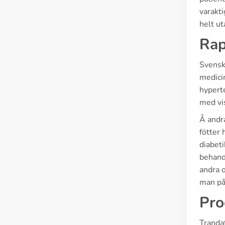
varakti
helt u
Rap
Svensk
medicin
hyperte
med vis
Å andr
fötter
diabeti
behandl
andra 
man på
Pro
Tranda