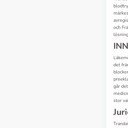
blodtr
märkes
avregi
och Fr
lösning
INN
Läkeme
det fr
blocker
preekl
går det
medicin
stor va
Jur
Trandat