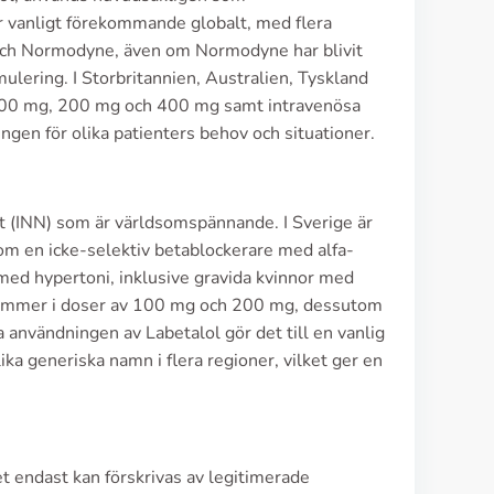
är vanligt förekommande globalt, med flera
e och Normodyne, även om Normodyne har blivit
lering. I Storbritannien, Australien, Tyskland
av 100 mg, 200 mg och 400 mg samt intravenösa
ngen för olika patienters behov och situationer.
t (INN) som är världsomspännande. I Sverige är
om en icke-selektiv betablockerare med alfa-
 med hypertoni, inklusive gravida kvinnor med
s kommer i doser av 100 mg och 200 mg, dessutom
a användningen av Labetalol gör det till en vanlig
ika generiska namn i flera regioner, vilket ger en
et endast kan förskrivas av legitimerade