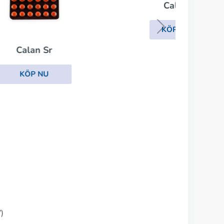
Calan
KÖP NU
)