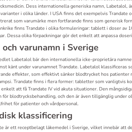
ycksmedicin. Dess internationella generiska namn, Labetalol, 
varianter i olika länder. I USA finns det exempelvis Trandat
strerat som varumärke men fortfarande finns som generisk formu
ankrike finns Trandate i olika formuleringar: tablett i doser 
ar. Dessa olika förpackningar gör det enkelt att anpassa doseri
 och varunamn i Sverige
dlet Labetalol bär den internationella icke-proprietära namne
ämst känt under varunamnet Trandate. Labetalol klassificeras s
ande effekter, som effektivt sänker blodtrycket hos patienter
ampsi. Trandate finns i flera former: tabletter som vanligtvi
 enkelt att få Trandate IV vid akuta situationer. Den mångsidig
 för blodtrycksbehandling, och den är även tillgänglig under ol
lfrihet för patienter och vårdpersonal.
idisk klassificering
e är ett receptbelagt läkemedel i Sverige, vilket innebär att d