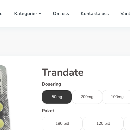
e
Kategorier
Om oss
Kontakta oss
Vanl
Trandate
Dosering
50mg
200mg
100mg
Paket
180 pill
120 pill