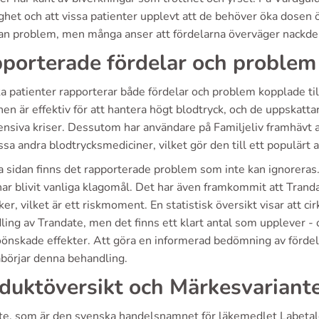
ghet och att vissa patienter upplevt att de behöver öka dosen 
tan problem, men många anser att fördelarna överväger nackde
porterade fördelar och problem
a patienter rapporterar både fördelar och problem kopplade ti
en är effektiv för att hantera högt blodtryck, och de uppskatta
nsiva kriser. Dessutom har användare på Familjeliv framhävt at
sa andra blodtrycksmediciner, vilket gör den till ett populärt a
a sidan finns det rapporterade problem som inte kan ignoreras
 har blivit vanliga klagomål. Det har även framkommit att Tr
ker, vilket är ett riskmoment. En statistisk översikt visar att 
ing av Trandate, men det finns ett klart antal som upplever -
oönskade effekter. Att göra en informerad bedömning av förde
börjar denna behandling.
duktöversikt och Märkesvariant
te, som är den svenska handelsnamnet för läkemedlet Labeta