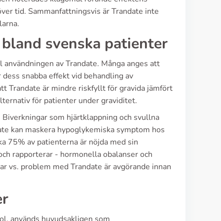
över tid. Sammanfattningsvis är Trandate inte
larna.
 bland svenska patienter
ll användningen av Trandate. Många anges att
r dess snabba effekt vid behandling av
t Trandate är mindre riskfyllt för gravida jämfört
lternativ för patienter under graviditet.
. Biverkningar som hjärtklappning och svullna
andate kan maskera hypoglykemiska symptom hos
cirka 75% av patienterna är nöjda med sin
 och rapporterar - hormonella obalanser och
lar vs. problem med Trandate är avgörande innan
er
lol, används huvudsakligen som