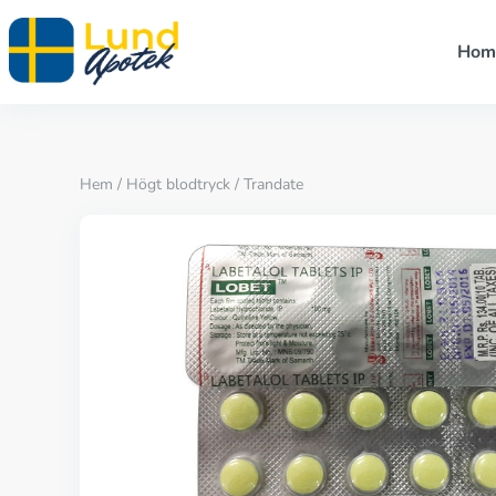
Hom
Hem
/
Högt blodtryck
/ Trandate