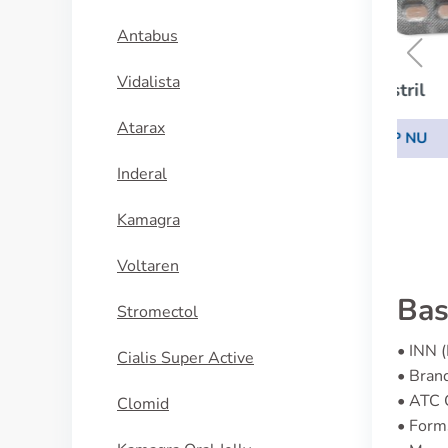
Antabus
Vidalista
Zestril
Atarax
KÖP NU
Inderal
Kamagra
Voltaren
Bas
Stromectol
• INN 
Cialis Super Active
• Bran
• ATC
Clomid
• Form