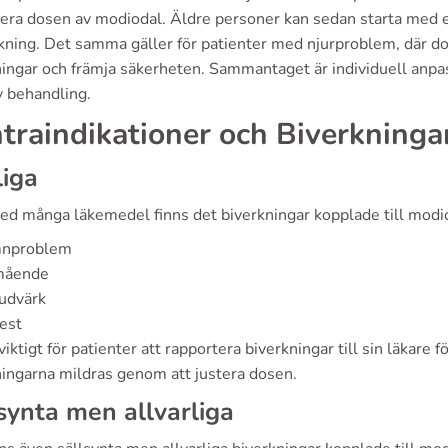
stera dosen av modiodal. Äldre personer kan sedan starta med e
kning. Det samma gäller för patienter med njurproblem, där do
ningar och främja säkerheten. Sammantaget är individuell anpa
v behandling.
traindikationer och Biverkninga
iga
d många läkemedel finns det biverkningar kopplade till modiod
nproblem
amående
udvärk
est
viktigt för patienter att rapportera biverkningar till sin läkare f
ningarna mildras genom att justera dosen.
synta men allvarliga