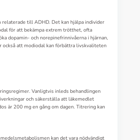
m relaterade till ADHD. Det kan hjälpa individer
l för att bekämpa extrem trötthet, ofta
ka dopamin- och norepinefrinnivåerna i hjärnan,
 också att modiodal kan förbättra livskvaliteten
seringsregimer. Vanligtvis inleds behandlingen
iverkningar och säkerställa att läkemedlet
rtdos är 200 mg en gång om dagen. Titrering kan
kemedelsmetabolismen kan det vara nödvändigt