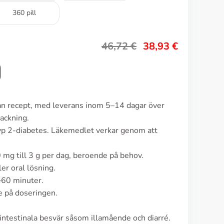
360 pill
46,72
€
38,93
€
tan recept, med leverans inom 5–14 dagar över
ackning.
yp 2-diabetes. Läkemedlet verkar genom att
mg till 3 g per dag, beroende på behov.
er oral lösning.
–60 minuter.
e på doseringen.
intestinala besvär såsom illamående och diarré.