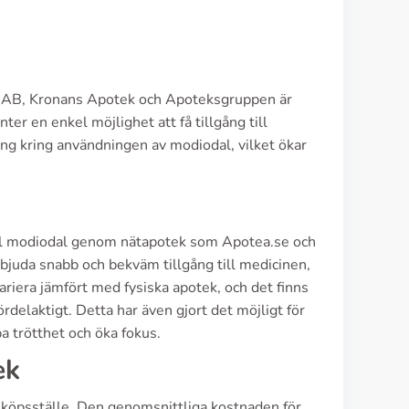
et AB, Kronans Apotek och Apoteksgruppen är
ter en enkel möjlighet att få tillgång till
ng kring användningen av modiodal, vilket ökar
 till modiodal genom nätapotek som Apotea.se och
juda snabb och bekväm tillgång till medicinen,
riera jämfört med fysiska apotek, och det finns
delaktigt. Detta har även gjort det möjligt för
a trötthet och öka fokus.
ek
nköpsställe. Den genomsnittliga kostnaden för