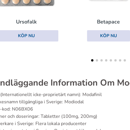
Betapace
Dulcolax
KÖP NU
KÖP NU
ndläggande Information Om Mo
(Internationellt icke-proprietärt namn): Modafinil
esnamn tillgängliga i Sverige: Modiodal
-kod: N06BX06
mer och doseringar: Tabletter (100mg, 200mg)
verkare i Sverige: Flera lokala producenter