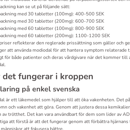
ackning kan se ut på följande sätt:
packning med 30 tabletter (100mg): 400-500 SEK
packning med 30 tabletter (200mg): 600-700 SEK
packning med 60 tabletter (100mg): 800-900 SEK
packning med 60 tabletter (200mg): 1100-1200 SEK
riser reflekterar den reglerade prissättning som gäller och ge
er att använda modiodal för att hantera symptom relaterade til
igt för både patienter och deras vårdgivare när det kommer till
al.
 det fungerar i kroppen
laring på enkel svenska
l är ett läkemedel som hjälper till att öka vakenheten. Det påv
mn och vakenhet att göra. Genom att justera dessa kemikalie
n av trötthet. Det kan vara användbart för dem som lider av AD
tiga att förstå är att det fungerar genom att förbättra hjärnans f
 människor att fokusera bättre.