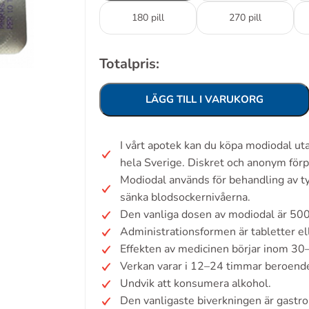
180 pill
270 pill
Totalpris:
LÄGG TILL I VARUKORG
I vårt apotek kan du köpa modiodal u
hela Sverige. Diskret och anonym förp
Modiodal används för behandling av t
sänka blodsockernivåerna.
Den vanliga dosen av modiodal är 500 
Administrationsformen är tabletter ell
Effekten av medicinen börjar inom 30
Verkan varar i 12–24 timmar beroend
Undvik att konsumera alkohol.
Den vanligaste biverkningen är gastro