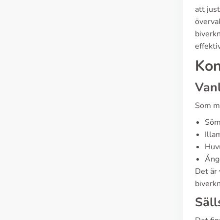
att ju
överva
biverk
effekti
Kon
Vanl
Som me
Söm
Ill
Huv
Ång
Det är 
biverk
Säll