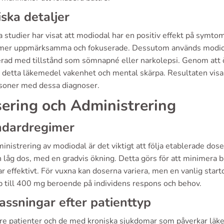
iska detaljer
a studier har visat att modiodal har en positiv effekt på symto
i mer uppmärksamma och fokuserade. Dessutom används modioda
erad med tillstånd som sömnapné eller narkolepsi. Genom att ö
 detta läkemedel vakenhet och mental skärpa. Resultaten visar
rsoner med dessa diagnoser.
ering och Administrering
ndardregimer
inistrering av modiodal är det viktigt att följa etablerade do
låg dos, med en gradvis ökning. Detta görs för att minimera b
r effektivt. För vuxna kan doserna variera, men en vanlig sta
p till 400 mg beroende på individens respons och behov.
ssningar efter patienttyp
dre patienter och de med kroniska sjukdomar som påverkar lä