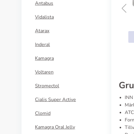
Antabus
Vidalista
Ursofalk
Atarax
KÖP NU
Inderal
Kamagra
Voltaren
Gru
Stromectol
INN 
Cialis Super Active
Märk
ATC
Clomid
For
Kamagra Oral Jelly
Till