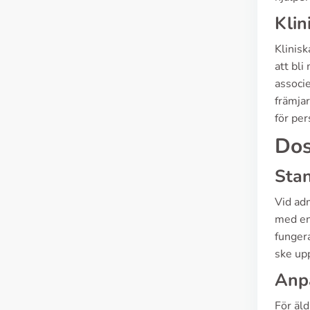
Klin
Klinisk
att bl
associ
främjar
för pe
Dos
Sta
Vid adm
med en 
fungera
ske up
Anpa
För äl