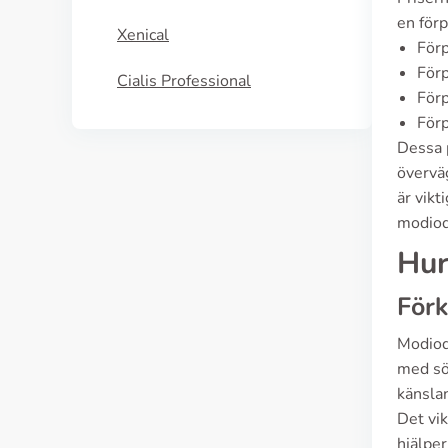
en förp
Xenical
För
För
Cialis Professional
För
För
Dessa p
överväg
är vikt
modiod
Hur
Förk
Modioda
med sö
känsla
Det vik
hjälper