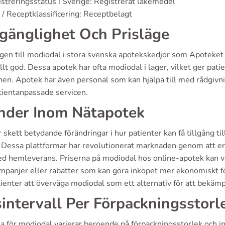
streringsstatus i Sverige: Registrerat läkemedel
/ Receptklassificering: Receptbelagt
lgänglighet Och Prisläge
ngen till modiodal i stora svenska apotekskedjor som Apotek
lt god. Dessa apotek har ofta modiodal i lager, vilket ger patien
nen. Apotek har även personal som kan hjälpa till med rådgivni
tientanpassade servicen.
nder Inom Nätapotek
 skett betydande förändringar i hur patienter kan få tillgång
Dessa plattformar har revolutionerat marknaden genom att erb
ed hemleverans. Priserna på modiodal hos online-apotek kan va
mpanjer eller rabatter som kan göra inköpet mer ekonomiskt för
tienter att överväga modiodal som ett alternativ för att bekämp
sintervall Per Förpackningsstorl
na för modiodal varierar beroende på förpackningsstorlek och i