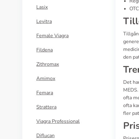
Regi
Lasix
OTC 
Til
Levitra
Tillgå
Female Viagra
generel
medici
Fildena
den pa
Zithromax
Tre
Amimox
Det har
MEDS. 
Femara
ofta m
ofta ka
Strattera
fler pa
Viagra Professional
Pri
Diflucan
Priser