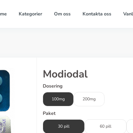
ome
Kategorier
Om oss
Kontakta oss
Vanl
Modiodal
Dosering
100mg
200mg
Paket
30 pill
60 pill