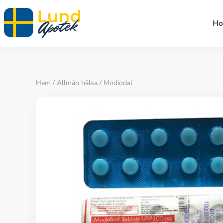
H
Hem
/
Allmän hälsa
/ Modiodal